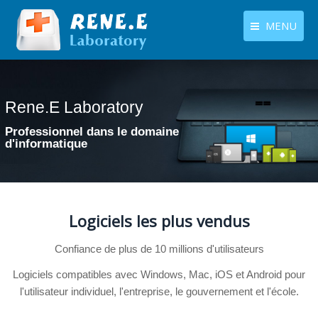
MENU
français
Produits
Langues
Rene.E Laboratory
Rene.E Laboratory
Centre de téléchargement
Professionnel dans le domaine
Professionnel dans le domaine
Boutique
d'informatique
d'informatique
Tutoriels
Contactez-nous
Logiciels les plus vendus
Confiance de plus de 10 millions d'utilisateurs
Logiciels compatibles avec Windows, Mac, iOS et Android pour
l'utilisateur individuel, l'entreprise, le gouvernement et l'école.