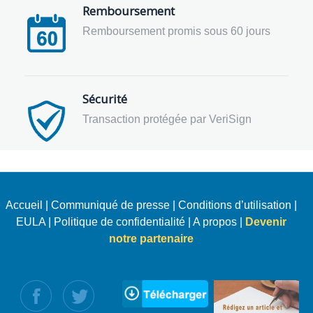
Remboursement
Remboursement promis sous 60 jours
Sécurité
Transaction protégée par VeriSign
Accueil
|
Communiqué de presse
|
Conditions d’utilisation
|
EULA
|
Politique de confidentialité
|
A propos
|
Devenir
notre partenaire
uivez nous :