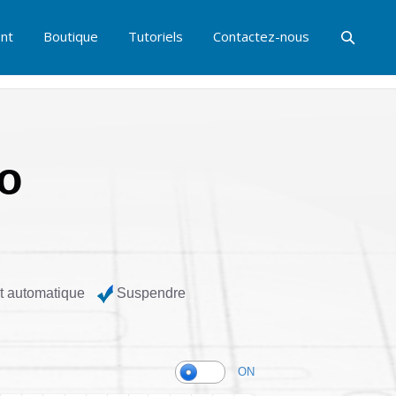
nt
Boutique
Tutoriels
Contactez-nous
o
t automatique
Suspendre
ON