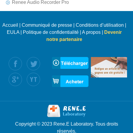
Renee Audio Recorder Pro
Accueil
|
Communiqué de presse
|
Conditions d’utilisation
|
EULA
|
Politique de confidentialité
|
A propos
|
Devenir
notre partenaire
uivez nous :
Copyright © 2023 Rene.E Laboratory. Tous droits
réservés.