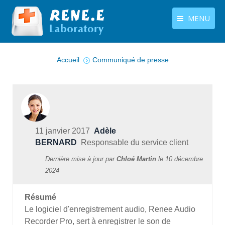
MENU
Vous êtes ici :
français
Produits
Accueil
Communiqué de presse
Langues
Centre de téléchargement
Boutique
Tutoriels
11 janvier 2017
Adèle
Contactez-nous
BERNARD
Responsable du service client
Dernière mise à jour par
Chloé Martin
le
10 décembre
2024
Résumé
Le logiciel d'enregistrement audio, Renee Audio
Recorder Pro, sert à enregistrer le son de