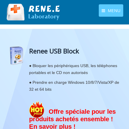
MENU
français
Produits
Langues
Centre de téléchargement
Renee USB Block
Boutique
● Bloquer les périphériques USB, les téléphones
Tutoriels
portables et le CD non autorisés
Contactez-nous
● Prendre en charge Windows 10/8/7/Vista/XP de
32 et 64 bits
Offre spéciale pour les
produits achetés ensemble !
En savoir plus !