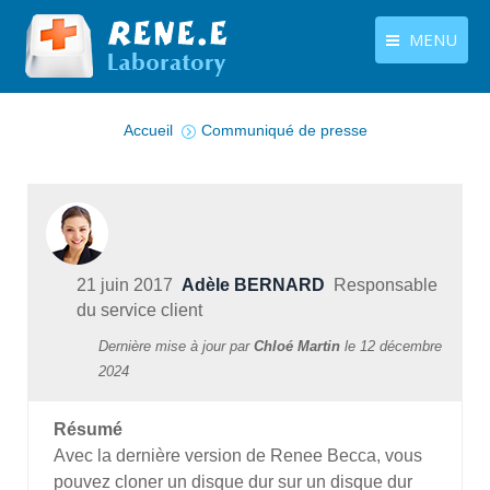
MENU
Vous êtes ici :
français
Produits
Accueil
Communiqué de presse
Langues
Centre de téléchargement
Boutique
Tutoriels
21 juin 2017
Adèle BERNARD
Responsable
Contactez-nous
du service client
Dernière mise à jour par
Chloé Martin
le
12 décembre
2024
Résumé
Avec la dernière version de Renee Becca, vous
pouvez cloner un disque dur sur un disque dur