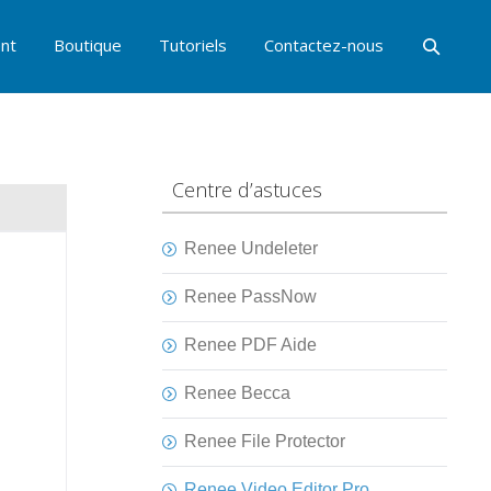
nt
Boutique
Tutoriels
Contactez-nous
Centre d’astuces
Renee Undeleter
Renee PassNow
Renee PDF Aide
Renee Becca
Renee File Protector
Renee Video Editor Pro