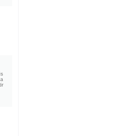
is
la
ir