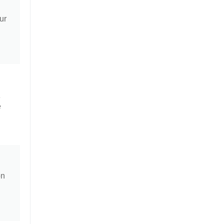
ur
e
é
on