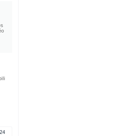
es
éo
ili
24