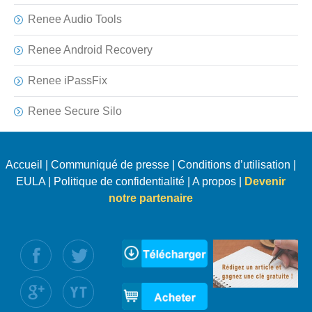
Renee Audio Tools
Renee Android Recovery
Renee iPassFix
Renee Secure Silo
Accueil
|
Communiqué de presse
|
Conditions d’utilisation
|
EULA
|
Politique de confidentialité
|
A propos
|
Devenir
notre partenaire
uivez nous :