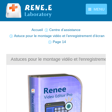
MENU
Vous êtes ici :
français
Produits
Accueil
Centre d’assistance
Langues
Astuce pour le montage vidéo et l’enregistrement d’écran
Centre de téléchargement
Page 14
Boutique
Tutoriels
Astuces pour le montage vidéo et l'enregistrement
Contactez-nous