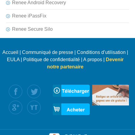
Renee Android Recovery
Renee iPassFix
Renee Secure Silo
Accueil
|
Communiqué de presse
|
Conditions d’utilisation
|
EULA
|
Politique de confidentialité
|
A propos
|
Devenir
notre partenaire
uivez nous :