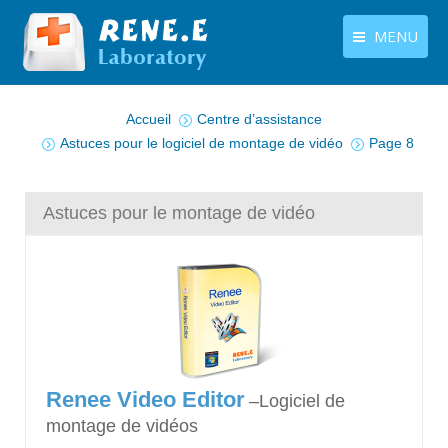
MENU
Vous êtes ici :
français
Produits
Accueil
Centre d’assistance
Langues
Astuces pour le logiciel de montage de vidéo
Page 8
Centre de téléchargement
Boutique
Astuces pour le montage de vidéo
Tutoriels
Contactez-nous
Renee Video Editor
–Logiciel de
montage de vidéos