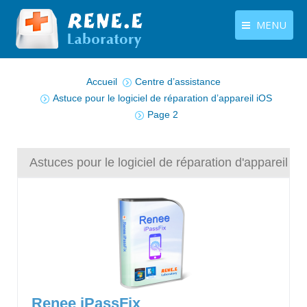
MENU
Vous êtes ici :
français
Produits
Accueil
Centre d’assistance
Langues
Astuce pour le logiciel de réparation d’appareil iOS
Centre de téléchargement
Page 2
Boutique
Tutoriels
Astuces pour le logiciel de réparation d'appareil iO
Contactez-nous
Renee iPassFix