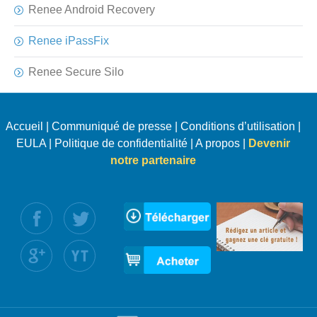
Renee Android Recovery
Renee iPassFix
Renee Secure Silo
Accueil
|
Communiqué de presse
|
Conditions d’utilisation
|
EULA
|
Politique de confidentialité
|
A propos
|
Devenir
notre partenaire
uivez nous :