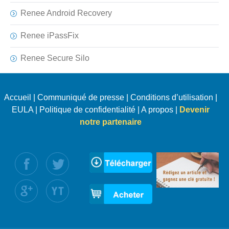
Renee Android Recovery
Renee iPassFix
Renee Secure Silo
Accueil
|
Communiqué de presse
|
Conditions d’utilisation
|
EULA
|
Politique de confidentialité
|
A propos
|
Devenir
notre partenaire
uivez nous :