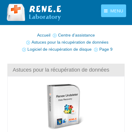
MENU
Vous êtes ici :
français
Produits
Accueil
Centre d’assistance
Langues
Astuces pour la récupération de données
Centre de téléchargement
Logiciel de récupération de disque
Page 9
Boutique
Tutoriels
Astuces pour la récupération de données
Contactez-nous