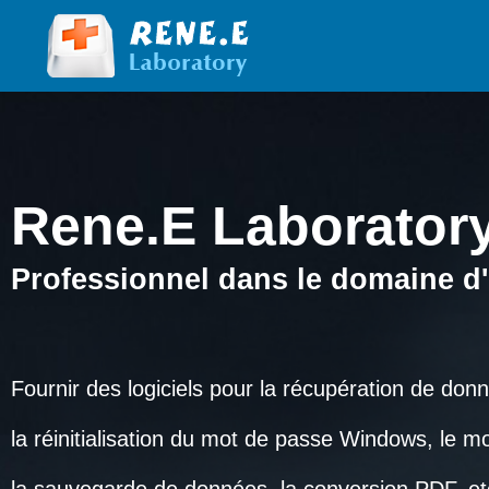
Rene.E Laborator
Rene.E Laborator
Professionnel dans le domaine d
Professionnel dans le domaine d
Fournir des logiciels pour la récupération de don
Fournir des logiciels pour la récupération de don
la réinitialisation du mot de passe Windows, le m
la réinitialisation du mot de passe Windows, le m
la sauvegarde de données, la conversion PDF, et
la sauvegarde de données, la conversion PDF, et