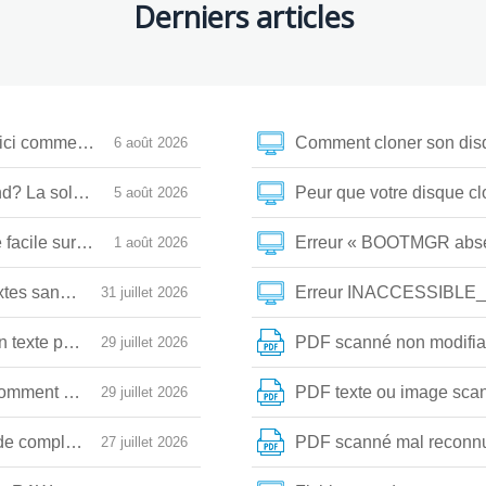
Derniers articles
oici comment les récupérer
Comment cloner son disqu
6 août 2026
d? La solution avec git reflog
Peur que votre disque c
5 août 2026
facile sur ordinateur
Erreur « BOOTMGR absent
1 août 2026
extes sans exposer vos données ?
Erreur INACCESSIBLE_B
31 juillet 2026
texte propre malgré les marques et le bruit visuel
PDF scanné non modifia
29 juillet 2026
omment éviter les erreurs OCR ?
PDF texte ou image sca
29 juillet 2026
 complet pour sauver vos fichiers
PDF scanné mal reconnu
27 juillet 2026