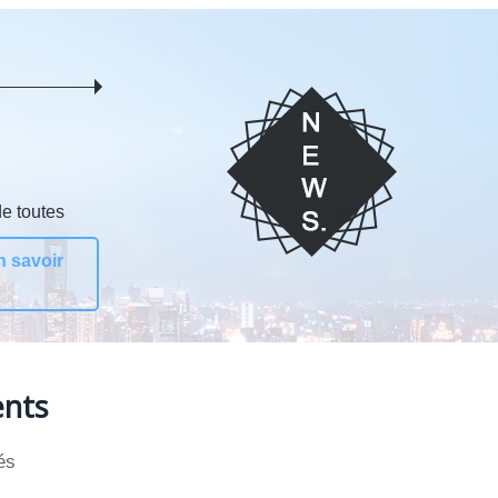
de toutes
n savoir
ents
és