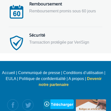
Remboursement
Remboursement promis sous 60 jours
Sécurité
Transaction protégée par VeriSign
Accueil
|
Communiqué de presse
|
Conditions d’utilisation
|
EULA
|
Politique de confidentialité
|
A propos
|
Devenir
notre partenaire
uivez nous :