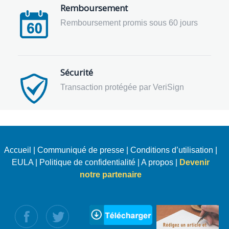
Remboursement
Remboursement promis sous 60 jours
Sécurité
Transaction protégée par VeriSign
Accueil
|
Communiqué de presse
|
Conditions d’utilisation
|
EULA
|
Politique de confidentialité
|
A propos
|
Devenir
notre partenaire
uivez nous :