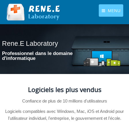
MENU
français
Produits
Langues
Rene.E Laboratory
Rene.E Laboratory
Centre de téléchargement
Professionnel dans le domaine
Professionnel dans le domaine
Boutique
d'informatique
d'informatique
Tutoriels
Contactez-nous
Logiciels les plus vendus
Confiance de plus de 10 millions d'utilisateurs
Logiciels compatibles avec Windows, Mac, iOS et Android pour
l'utilisateur individuel, l'entreprise, le gouvernement et l'école.