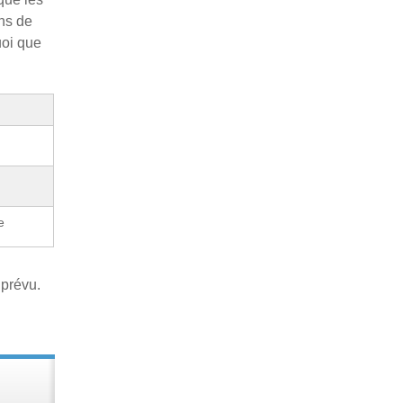
ns de
uoi que
e
 prévu.