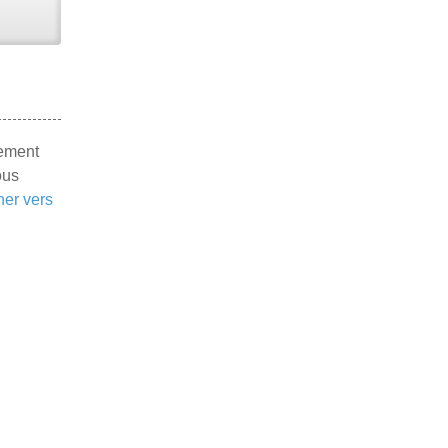
tement
ous
ner vers