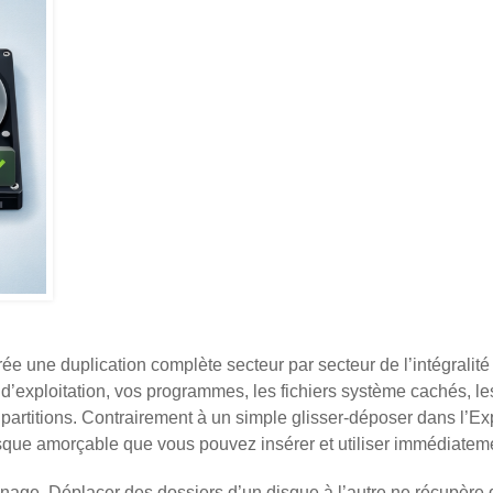
crée une duplication complète secteur par secteur de l’intégralité
 d’exploitation, vos programmes, les fichiers système cachés, le
artitions. Contrairement à un simple glisser-déposer dans l’Ex
disque amorçable que vous pouvez insérer et utiliser immédiatem
onage. Déplacer des dossiers d’un disque à l’autre ne récupère 