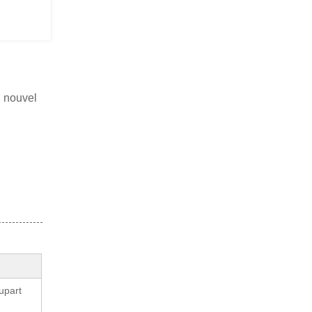
n nouvel
lupart