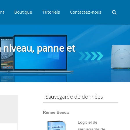
nt
Boutique
Tutoriels
Contactez-nous
à niveau, panne et
Sauvegarde de données
Renee Becca
Logiciel de
sauvegarde de