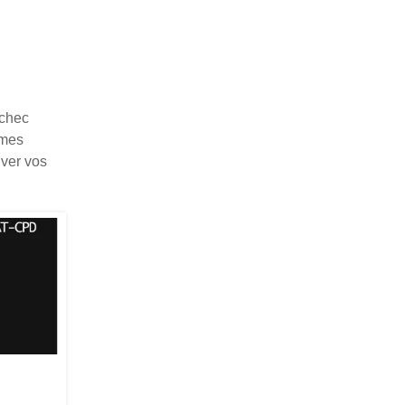
Échec
èmes
uver vos