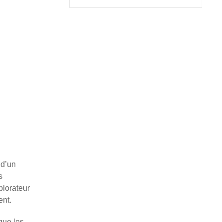
 d’un
s
plorateur
ent.
que les