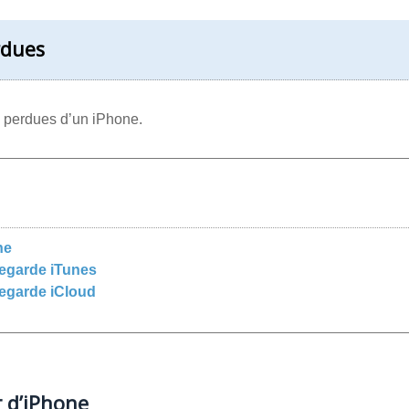
rdues
s perdues d’un iPhone.
ne
vegarde iTunes
vegarde iCloud
r d’iPhone