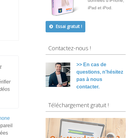
données d'iPhone,
iPad et iPod.
Essai gratuit !
Contactez-nous !
>> En cas de
t
questions, n'hésitez
pas à nous
ifier
contacter.
idéos
Téléchargement gratuit !
Phone
pareil
nées