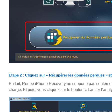
Étape 2 : Cliquez sur « Récupérer les données perdues » et 
En fait, Renee iPhone Recovery ne supporte pas seulement 
charge. Et puis, vous cliquez sur le bouton « Lancer l’an