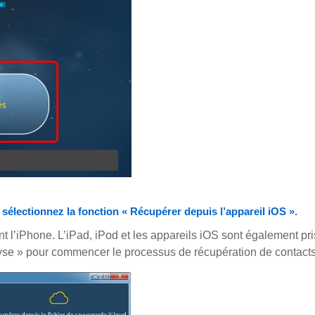
sélectionnez la fonction « Récupérer depuis l’appareil iOS ».
l’iPhone. L’iPad, iPod et les appareils iOS sont également pri
alyse » pour commencer le processus de récupération de contacts