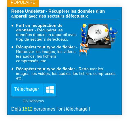
POPULAIRE
Renee Undeleter - Récupérer les données d'un
appareil avec des secteurs défectueux
Fort en récupération de
données
Récupérer les
données depuis un appareil avec
trop de secteurs défectueux.
Récupérer tout type de fichier
Retrouver les images, les vidéos,
les audios, les fichiers
compressés, etc.
Récupérer tout type de fichier
Retrouver les
images, les vidéos, les audios, les fichiers compressés,
etc.
Télécharger
Déjà
1512
personnes l'ont téléchargé !