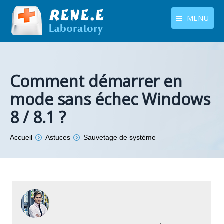
MENU
français
Produits
Langues
Centre de téléchargement
Comment démarrer en
mode sans échec Windows
Boutique
8 / 8.1 ?
Tutoriels
Vous êtes ici :
Accueil
Astuces
Sauvetage de système
Contactez-nous