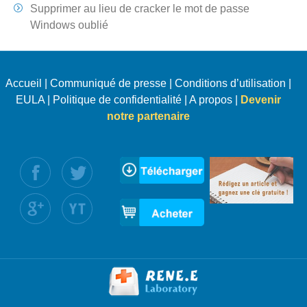
Supprimer au lieu de cracker le mot de passe
Windows oublié
Accueil
|
Communiqué de presse
|
Conditions d’utilisation
|
EULA
|
Politique de confidentialité
|
A propos
|
Devenir
notre partenaire
uivez nous :