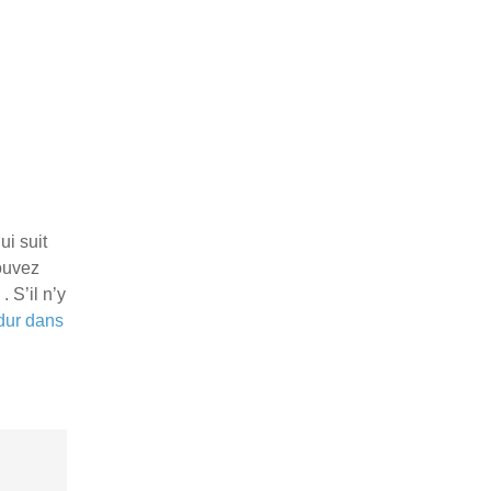
ui suit
pouvez
 S’il n’y
 dur dans