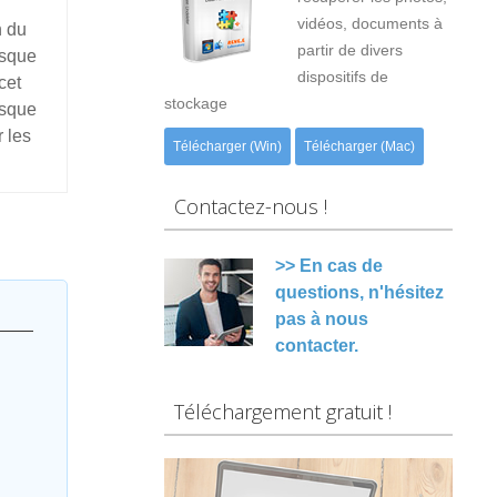
vidéos, documents à
n du
partir de divers
isque
dispositifs de
cet
stockage
isque
 les
Télécharger (Win)
Télécharger (Mac)
Contactez-nous !
>> En cas de
questions, n'hésitez
pas à nous
contacter.
Téléchargement gratuit !