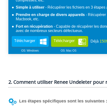
compressés, etc.
Simple à utiliser
Récupérer les fichiers en 3 étapes 
Prendre en charge de divers appareils
Récupérer d
Macbook, etc.
Fort en récupération
Capable de récupérer les don
avec de nombreux secteurs défectueux.
Télécharger
Télécharger
Déjà
151
2. Comment utiliser Renee Undeleter pour 
Les étapes spécifiques sont les suivantes 