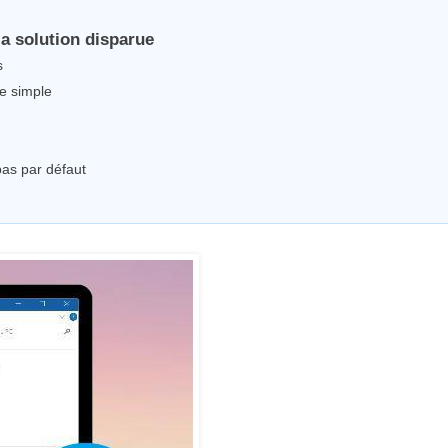
la solution disparue
s
me simple
 pas par défaut