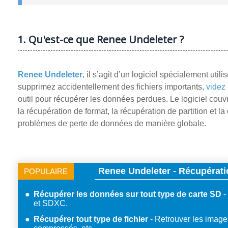
1. Qu'est-ce que Renee Undeleter ?
Renee Undeleter
, il s’agit d’un logiciel spécialement ut
supprimez accidentellement des fichiers importants,
videz 
outil pour récupérer les données perdues. Le logiciel couv
la récupération de format, la récupération de partition et l
problèmes de perte de données de manière globale.
Renee Undeleter - Récupérati
POPULAIRE
Récupérer les données sur tout type de carte SD
et SDXC.
Récupérer tout type de fichier
Retrouver les images,