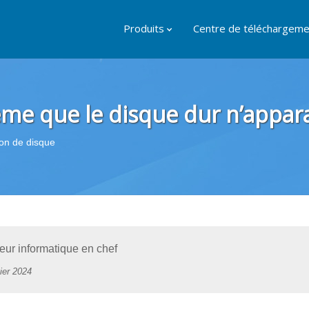
Produits
Centre de téléchargeme
me que le disque dur n’appara
on de disque
r informatique en chef
ier 2024