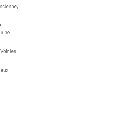
ancienne,
0
ur ne
Voir les
ueux,