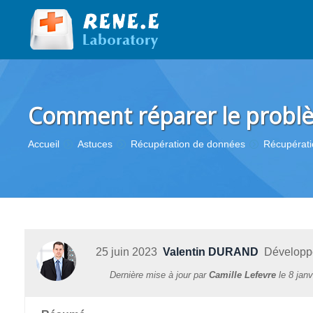
Comment réparer le problè
Vous êtes ici :
Accueil
Astuces
Récupération de données
Récupérati
25 juin 2023
Valentin DURAND
Développeu
Dernière mise à jour par
Camille Lefevre
le
8 janv