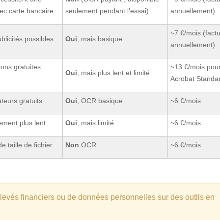
vec carte bancaire
seulement pendant l’essai)
annuellement)
~7 €/mois (fact
ublicités possibles
Oui
, mais basique
annuellement)
ons gratuites
~13 €/mois pou
Oui
, mais plus lent et limité
Acrobat Standa
ateurs gratuits
Oui
, OCR basique
~6 €/mois
tement plus lent
Oui
, mais limité
~6 €/mois
 taille de fichier
Non
OCR
~6 €/mois
elevés financiers ou de données personnelles sur des outils en