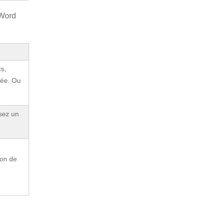
 Word
s,
vée. Ou
isez un
ion de