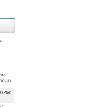
rs
 vous
minutes.
t (Plan
uré