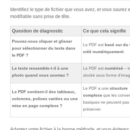
Identifiez le type de fichier que vous avez, et vous saure
modifiable sans prise de tête.
Question de diagnostic
Ce que cela signifie
Pouvez-vous cliquer et glisser
Le PDF est
basé sur du t
pour sélectionner du texte dans
créé numériquement
.
le PDF ?
Le texte ressemble-t-il à une
Le PDF est
numérisé
– t
photo quand vous zoomez ?
stocké sous forme d’imag
Le PDF a une
structure
Le PDF contient-il des tableaux,
complexe
que les conver
colonnes, polices variées ou une
basiques ne peuvent pas
mise en page complexe ?
préserver.
Adaptez votre fichier à la bonne méthode, et vous éviterez l