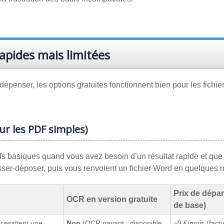
apides mais limitées
penser, les options gratuites fonctionnent bien pour les fichie
our les PDF simples)
ifs basiques quand vous avez besoin d’un résultat rapide et que
lisser-déposer, puis vous renvoient un fichier Word en quelques 
Prix de dépar
OCR en version gratuite
de base)
écessitent une
Non
(OCR payant ; disponible
~9 €/mois (fact