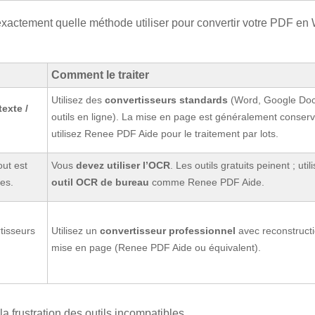
z exactement quelle méthode utiliser pour convertir votre PDF en
Comment le traiter
Utilisez des
convertisseurs standards
(Word, Google Doc
exte /
outils en ligne). La mise en page est généralement conser
utilisez Renee PDF Aide pour le traitement par lots.
out est
Vous
devez utiliser l’OCR
. Les outils gratuits peinent ; util
es.
outil OCR de bureau
comme Renee PDF Aide.
tisseurs
Utilisez un
convertisseur professionnel
avec reconstruct
mise en page (Renee PDF Aide ou équivalent).
a frustration des outils incompatibles.