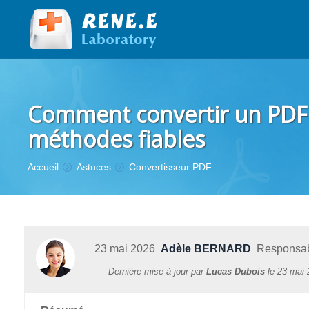
Comment convertir un PDF 
méthodes fiables
Vous êtes ici :
Accueil
Astuces
Convertisseur PDF
23 mai 2026
Adèle BERNARD
Responsabl
Dernière mise à jour par
Lucas Dubois
le
23 mai 