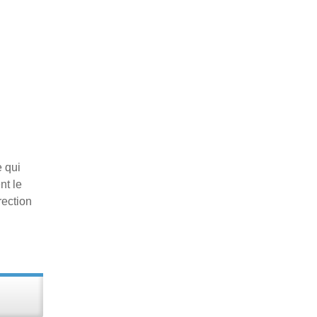
e qui
nt le
rection