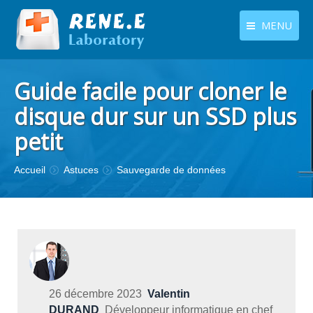
MENU
français
Produits
Guide facile pour cloner le
Langues
Centre de téléchargement
disque dur sur un SSD plus
petit
Boutique
Tutoriels
Vous êtes ici :
Accueil
Astuces
Sauvegarde de données
Contactez-nous
26 décembre 2023
Valentin
DURAND
Développeur informatique en chef