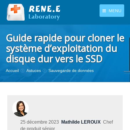
MENU
français
Produits
Guide rapide pour cloner le
Langues
Centre de téléchargement
système d’exploitation du
disque dur vers le SSD
Boutique
Tutoriels
Vous êtes ici :
Accueil
Astuces
Sauvegarde de données
Contactez-nous
25 décembre 2023
Mathilde LEROUX
Chef
de produit sénior