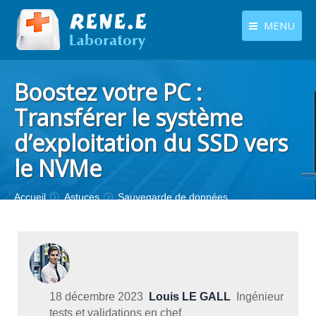
MENU
français
Produits
Boostez votre PC :
Langues
Centre de téléchargement
Transférer le système
d’exploitation du SSD vers
Boutique
le NVMe
Tutoriels
Contactez-nous
Vous êtes ici :
Accueil
Astuces
Sauvegarde de données
18 décembre 2023
Louis LE GALL
Ingénieur
tests et validations en chef