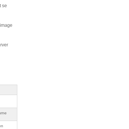
t se
l’image
rver
lume
en