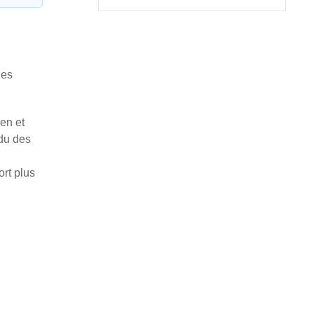
des
en et
du des
rt plus