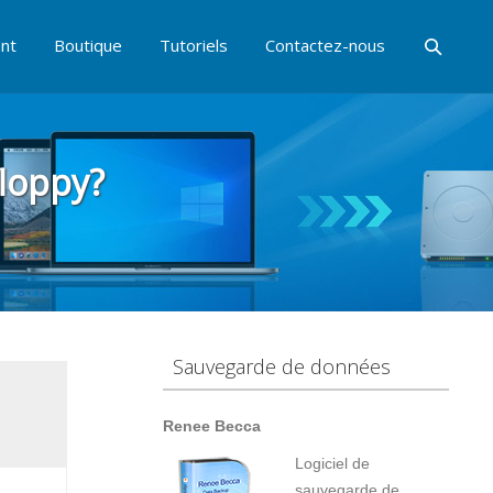
nt
Boutique
Tutoriels
Contactez-nous
floppy?
Sauvegarde de données
Renee Becca
Logiciel de
sauvegarde de