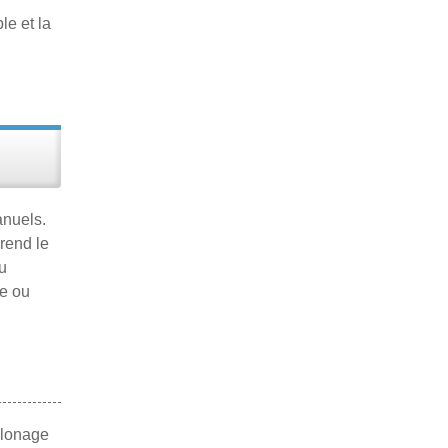
le et la
anuels.
 rend le
u
re ou
 clonage