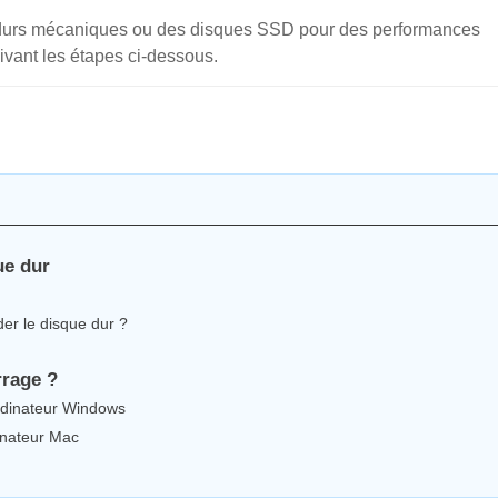
 durs mécaniques ou des disques SSD pour des performances
ivant les étapes ci-dessous.
ue dur
er le disque dur ?
rrage ?
rdinateur Windows
inateur Mac