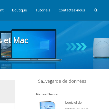
nt
Boutique
Tutoriels
Contactez-nous
s et Mac
Sauvegarde de données
Renee Becca
Logiciel de
sauvegarde de