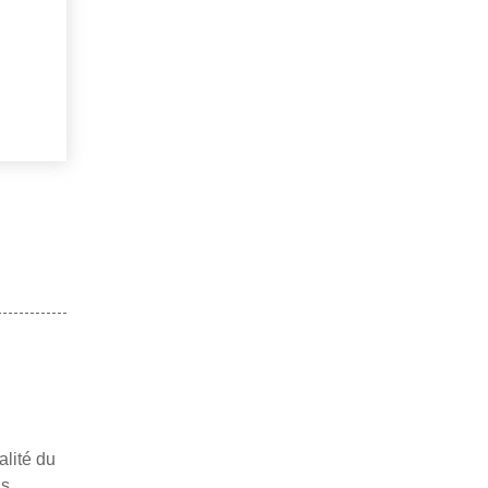
alité du
us