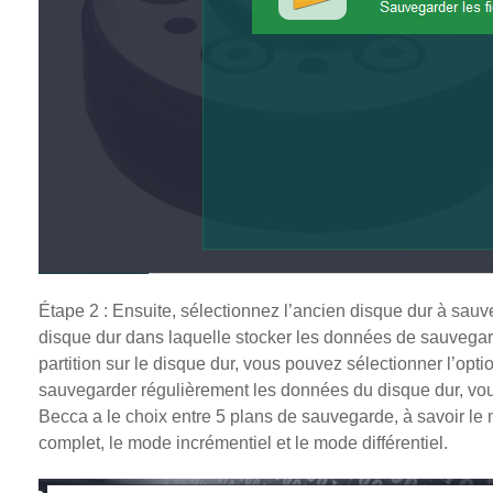
Étape 2 : Ensuite, sélectionnez l’ancien disque dur à sauv
disque dur dans laquelle stocker les données de sauvega
partition sur le disque dur, vous pouvez sélectionner l’opti
sauvegarder régulièrement les données du disque dur, vous
Becca a le choix entre 5 plans de sauvegarde, à savoir le
complet, le mode incrémentiel et le mode différentiel.