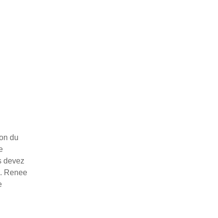
ion du
e
us devez
e. Renee
e