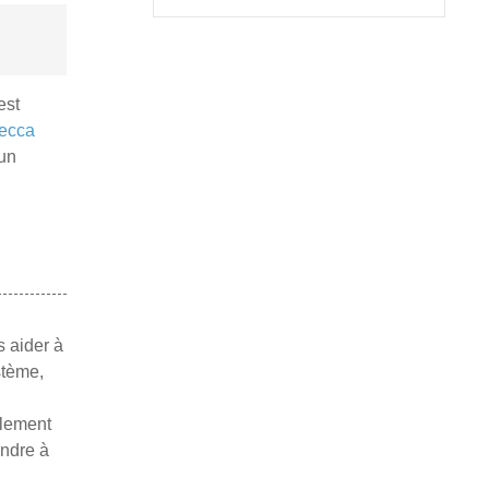
est
ecca
 un
s aider à
stème,
alement
ndre à