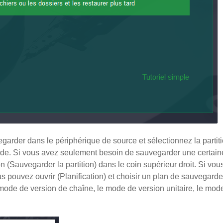
egarder dans le périphérique de source et sélectionnez la partit
rde. Si vous avez seulement besoin de sauvegarder une certain
on (Sauvegarder la partition) dans le coin supérieur droit. Si vo
 pouvez ouvrir (Planification) et choisir un plan de sauvegard
 mode de version de chaîne, le mode de version unitaire, le mod