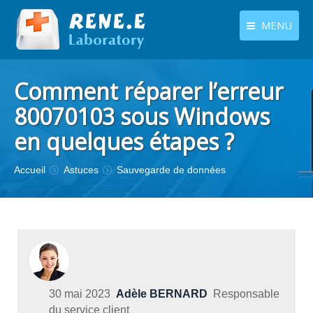
MENU
français
Produits
Comment réparer l’erreur
Langues
Centre de téléchargement
80070103 sous Windows
en quelques étapes ?
Boutique
Tutoriels
Vous êtes ici :
Accueil
Astuces
Sauvegarde de données
Contactez-nous
30 mai 2023
Adèle BERNARD
Responsable
du service client