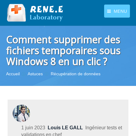
MENU
français
Produits
Comment supprimer des
Langues
Centre de téléchargement
fichiers temporaires sous
Windows 8 en un clic ?
Boutique
Tutoriels
Vous êtes ici :
Accueil
Astuces
Récupération de données
Contactez-nous
1 juin 2023
Louis LE GALL
Ingénieur tests et
validations en chef