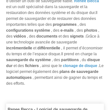
d’utiliser un outil de sauvegarde fiable.
Renee Becca
est un outil spécialisé dans la sauvegarde et la
restauration des données système et du disque dur.Il
permet de sauvegarder et de restaurer des données
importantes telles que des
programmes
, des
configurations système
, des
e-mails
, des
photos
,
des
vidéos
, des
documents
et des
signets
.Grâce à
une technologie avancée de sauvegarde
incrémentielle
et
différentielle
, il permet d’économiser
du temps et de l’espace disque.Il prend en charge la
sauvegarde du système
, des
partitions
, du
disque
dur
et des
fichiers
, ainsi que le
clonage de disque
.Le
logiciel permet également des
plans de sauvegarde
automatiques
, permettant ainsi de gagner du temps et
des efforts.
Renee Becca - Logiciel de sauvegarde de