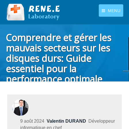
MENU
français
Produits
Comprendre et gérer les
Langues
Centre de téléchargement
mauvais secteurs sur les
disques durs: Guide
Boutique
essentiel pour la
Tutoriels
performance optimale
Contactez-nous
Vous êtes ici :
Accueil
Astuces
Sauvegarde de données
9 août 2024
Valentin DURAND
Développeur
informatique en chef