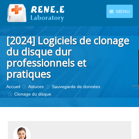
MENU
français
Produits
[2024] Logiciels de clonage
Langues
Centre de téléchargement
du disque dur
professionnels et
Boutique
pratiques
Tutoriels
Contactez-nous
Vous êtes ici :
Accueil
Astuces
Sauvegarde de données
Clonage du disque