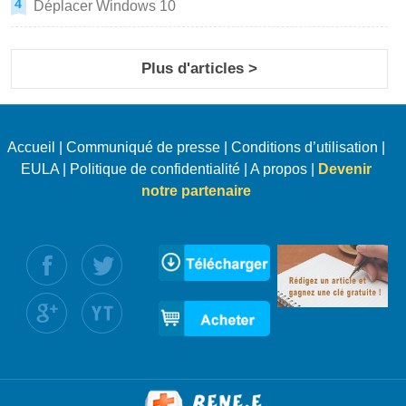
Déplacer Windows 10
Plus d'articles >
Accueil
|
Communiqué de presse
|
Conditions d’utilisation
|
EULA
|
Politique de confidentialité
|
A propos
|
Devenir
notre partenaire
uivez nous :