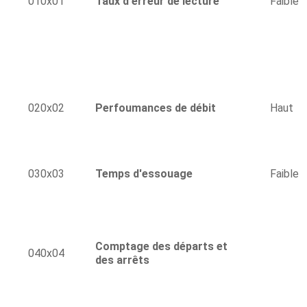
010x01
Taux d'erreur de lecture
Faible
020x02
Perfoumances de débit
Haut
030x03
Temps d'essouage
Faible
Comptage des départs et
040x04
des arrêts