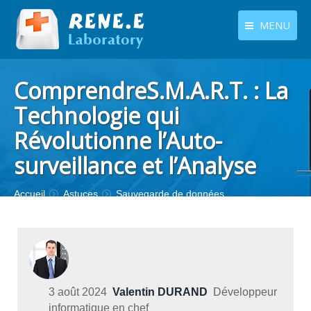
MENU
français
Produits
ComprendreS.M.A.R.T. : La
Langues
Centre de téléchargement
Technologie qui
Révolutionne l’Auto-
Boutique
surveillance et l’Analyse
Tutoriels
Contactez-nous
Vous êtes ici :
Accueil
Astuces
Sauvegarde de données
3 août 2024
Valentin DURAND
Développeur
informatique en chef