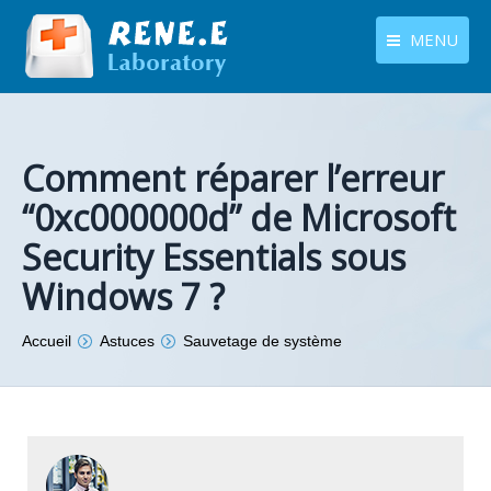
MENU
français
Produits
Langues
Centre de téléchargement
Comment réparer l’erreur
“0xc000000d” de Microsoft
Boutique
Security Essentials sous
Tutoriels
Windows 7 ?
Contactez-nous
Vous êtes ici :
Accueil
Astuces
Sauvetage de système