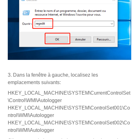
3. Dans la fenêtre à gauche, localisez les
emplacements suivants:
HKEY_LOCAL_MACHINE\SYSTEM\CurrentControlSet
\Control\WMI\Autologger
HKEY_LOCAL_MACHINE\SYSTEM\ControlSet001\Co
ntrol\WMI\Autologger
HKEY_LOCAL_MACHINE\SYSTEM\ControlSet002\Co
ntrol\WMI\Autologger