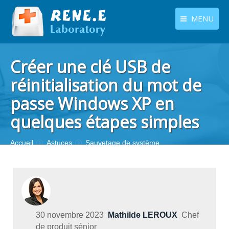
MENU
français
Produits
Créer une clé USB de
Langues
Centre de téléchargement
réinitialisation du mot de
passe Windows XP en
Boutique
quelques étapes simples
Tutoriels
Contactez-nous
Vous êtes ici :
Accueil
Astuces
Sauvetage de système
30 novembre 2023
Mathilde LEROUX
Chef
de produit sénior