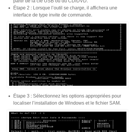
partir de la clé USB ou du CD/DVD.
Étape 2 : Lorsque l’outil se charge, il affichera une
interface de type invite de commande.
Étape 3 : Sélectionnez les options appropriées pour
localiser l’installation de Windows et le fichier SAM.