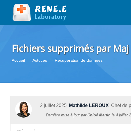
Fichiers supprimés par Maj 
Vous êtes ici :
Accueil
Astuces
Récupération de données
2 juillet 2025
Mathilde LEROUX
Chef de pr
Dernière mise à jour par
Chloé Martin
le
4 juillet