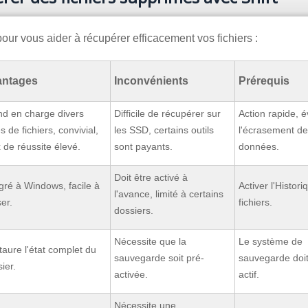
r vous aider à récupérer efficacement vos fichiers :
antages
Inconvénients
Prérequis
nd en charge divers
Difficile de récupérer sur
Action rapide, é
s de fichiers, convivial,
les SSD, certains outils
l'écrasement d
 de réussite élevé.
sont payants.
données.
Doit être activé à
gré à Windows, facile à
Activer l'Histor
l'avance, limité à certains
ser.
fichiers.
dossiers.
Nécessite que la
Le système de
aure l'état complet du
sauvegarde soit pré-
sauvegarde doit
ier.
activée.
actif.
Nécessite une