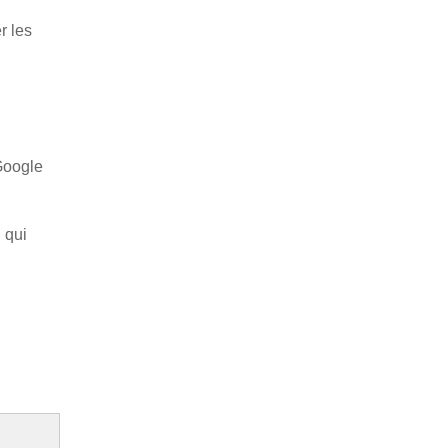
r les
Google
 qui