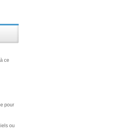
’à ce
le pour
ciels ou