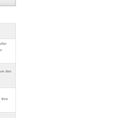
viter
es
ique des
 être