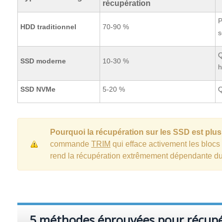
récupération
P
HDD traditionnel
70-90 %
s
Q
SSD moderne
10-30 %
h
SSD NVMe
5-20 %
Q
Pourquoi la récupération sur les SSD est plus d
commande
TRIM
qui efface activement les bloc
rend la récupération extrêmement dépendante du
5 méthodes éprouvées pour récupér