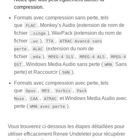
compression.
Formats avec compression sans perte, tels
que
, Monkey’s Audio (extension de nom de
FLAC
fichier
), WavPack (extension du nom de
.singe
fichier
),
,
.wv
TTA
ATRAC Avancé sans
,
(extension du nom de
perte
ALAC
fichier
),
,
,
.m4a
MPEG-4 SLS
MPEG-4 ALS
MPEG-4
, Windows Media Audio sans perte (
Sans
DST
WMA
perte) et Raccourcir (
).
SHN
Formats avec compression avec perte, tels
que
,
,
,
Opus
MP3
Vorbis
Pack
,
,
et Windows Media Audio avec
Muse
CAA
ATRAC
perte (
).
WMA avec perte
Vous trouverez ci-dessous les étapes détaillées pour
utiliser efficacement Renee Undeleter pour récupérer