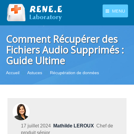
MENU
français
Produits
Comment Récupérer des
Langues
Centre de téléchargement
Fichiers Audio Supprimés :
Guide Ultime
Boutique
Tutoriels
Vous êtes ici :
Accueil
Astuces
Récupération de données
Contactez-nous
17 juillet 2024
Mathilde LEROUX
Chef de
produit sénior