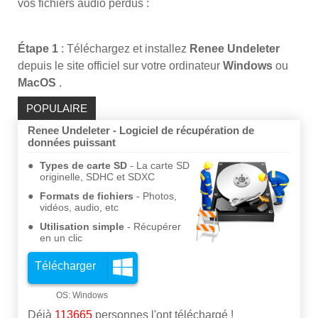
vos fichiers audio perdus :
Étape 1
: Téléchargez et installez
Renee Undeleter
depuis le site officiel sur votre ordinateur
Windows
ou
MacOS
.
POPULAIRE
Renee Undeleter - Logiciel de récupération de
données puissant
Types de carte SD
La carte SD
originelle, SDHC et SDXC
Formats de fichiers
Photos,
vidéos, audio, etc
Utilisation simple
Récupérer
en un clic
Télécharger
Déjà
113665
personnes l'ont téléchargé !