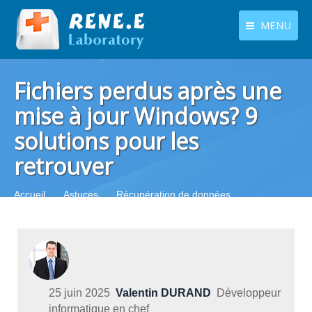
MENU
français
Produits
Fichiers perdus après une
Langues
Centre de téléchargement
mise à jour Windows? 9
solutions pour les
Boutique
retrouver
Tutoriels
Contactez-nous
Vous êtes ici :
Accueil
Astuces
Récupération de données
25 juin 2025
Valentin DURAND
Développeur
informatique en chef