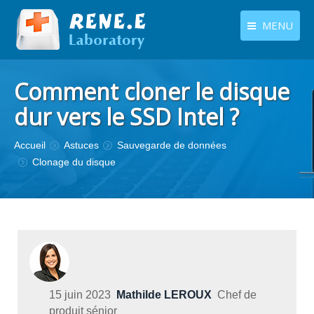
MENU
français
Produits
Comment cloner le disque
Langues
Centre de téléchargement
dur vers le SSD Intel ?
Boutique
Vous êtes ici :
Accueil
Astuces
Sauvegarde de données
Clonage du disque
Tutoriels
Contactez-nous
15 juin 2023
Mathilde LEROUX
Chef de
produit sénior