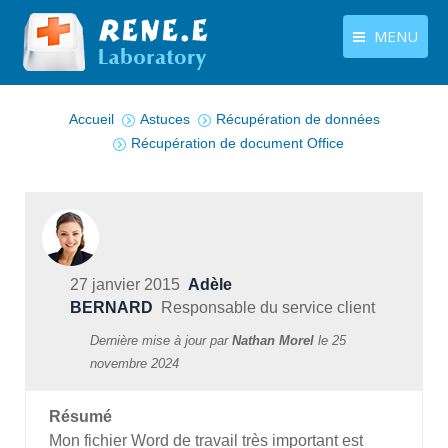
MENU
Vous êtes ici :
français
Produits
Accueil
Astuces
Récupération de données
Langues
Récupération de document Office
Centre de téléchargement
Boutique
Tutoriels
Contactez-nous
27 janvier 2015
Adèle
BERNARD
Responsable du service client
Dernière mise à jour par
Nathan Morel
le
25
novembre 2024
Résumé
Mon fichier Word de travail très important est