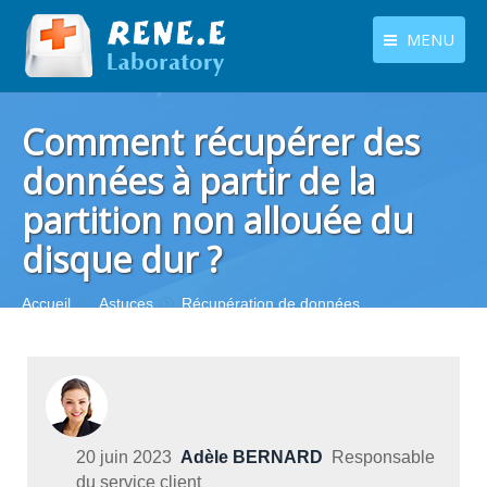
MENU
français
Produits
Comment récupérer des
Langues
Centre de téléchargement
données à partir de la
partition non allouée du
Boutique
disque dur ?
Tutoriels
Contactez-nous
Vous êtes ici :
Accueil
Astuces
Récupération de données
Récupération de disque
20 juin 2023
Adèle BERNARD
Responsable
du service client