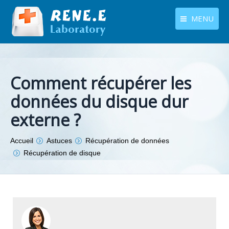
MENU
français
Produits
Langues
Centre de téléchargement
Comment récupérer les
données du disque dur
Boutique
externe ?
Tutoriels
Vous êtes ici :
Accueil
Astuces
Récupération de données
Contactez-nous
Récupération de disque