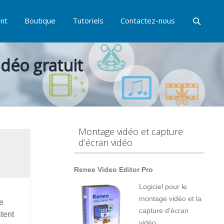
nt
Boutique
Tutoriels
Contactez-nous
déo gratuit
Montage vidéo et capture
d’écran vidéo
Renee Video Editor Pro
Logiciel pour le
montage vidéo et la
e
capture d'écran
tent
vidéo