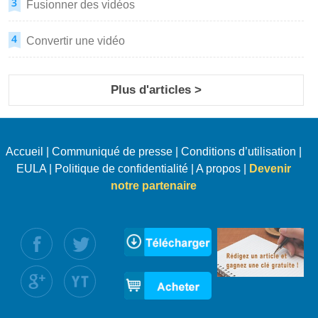
Fusionner des vidéos
Convertir une vidéo
Plus d'articles >
Accueil
|
Communiqué de presse
|
Conditions d’utilisation
|
EULA
|
Politique de confidentialité
|
A propos
|
Devenir
notre partenaire
uivez nous :