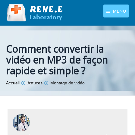
MENU
français
Produits
Langues
Centre de téléchargement
Comment convertir la
vidéo en MP3 de façon
Boutique
rapide et simple ?
Tutoriels
Vous êtes ici :
Accueil
Astuces
Montage de vidéo
Contactez-nous