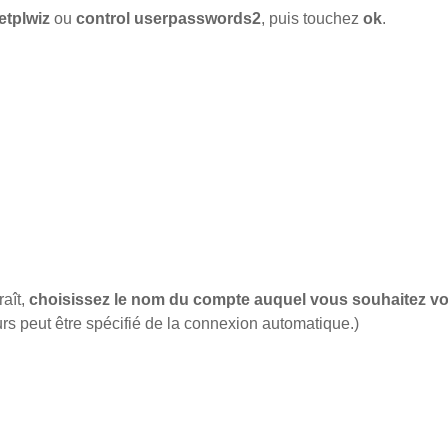
etplwiz
ou
control userpasswords2
, puis touchez
ok
.
raît,
choisissez le nom du compte auquel vous souhaitez v
urs peut être spécifié de la connexion automatique.)