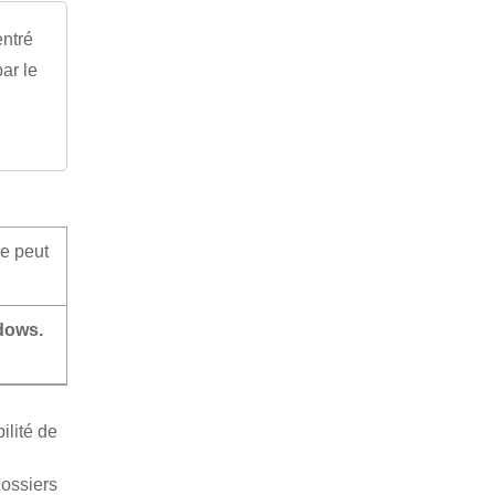
entré
ar le
e peut
ndows.
ilité de
dossiers