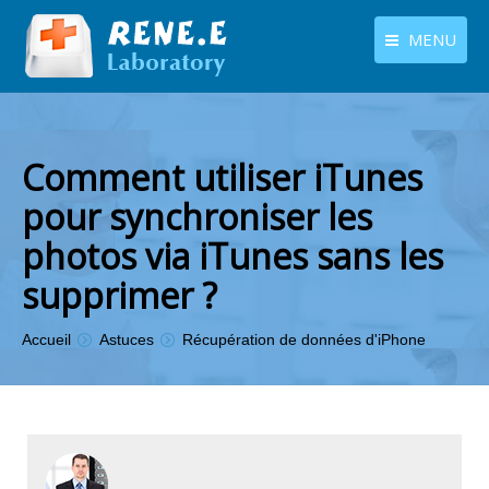
MENU
français
Produits
Langues
Centre de téléchargement
Comment utiliser iTunes
pour synchroniser les
Boutique
photos via iTunes sans les
Tutoriels
supprimer ?
Contactez-nous
Vous êtes ici :
Accueil
Astuces
Récupération de données d'iPhone