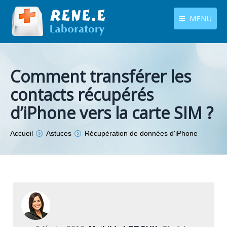
MENU
français
Produits
Langues
Comment transférer les
Centre de téléchargement
contacts récupérés
Boutique
d’iPhone vers la carte SIM ?
Tutoriels
Vous êtes ici :
Accueil
Astuces
Récupération de données d'iPhone
Contactez-nous