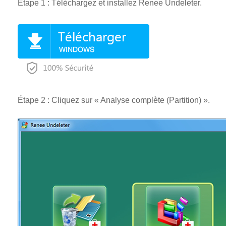
Étape 1 : Téléchargez et installez Renee Undeleter.
Étape 2 : Cliquez sur « Analyse complète (Partition) ».