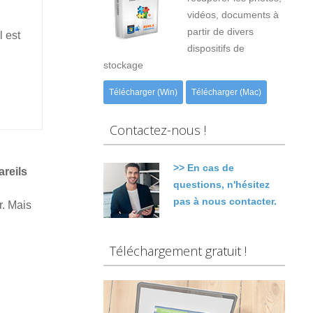
vidéos, documents à
partir de divers
l est
dispositifs de
stockage
Télécharger (Win)
Télécharger (Mac)
Contactez-nous !
>> En cas de
areils
questions, n'hésitez
pas à nous contacter.
r. Mais
Téléchargement gratuit !