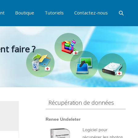
nt
Boutique
Tutoriels
Contactez-nous
t faire ?
Récupération de données
Renee Undeleter
Logiciel pour
récupérer les photos,