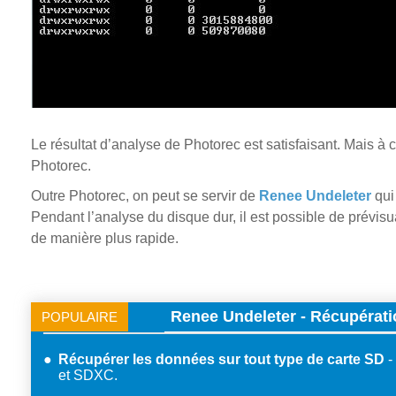
Le résultat d’analyse de Photorec est satisfaisant. Mais à c
Photorec.
Outre Photorec, on peut se servir de
Renee Undeleter
qui
Pendant l’analyse du disque dur, il est possible de prévisua
de manière plus rapide.
Renee Undeleter - Récupérati
POPULAIRE
Récupérer les données sur tout type de carte SD
et SDXC.