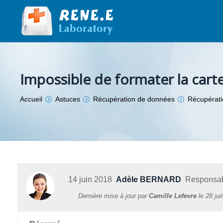
Impossible de formater la car
Vous êtes ici :
Accueil
Astuces
Récupération de données
Récupérati
14 juin 2018
Adèle BERNARD
Responsabl
Dernière mise à jour par
Camille Lefevre
le
28 jui