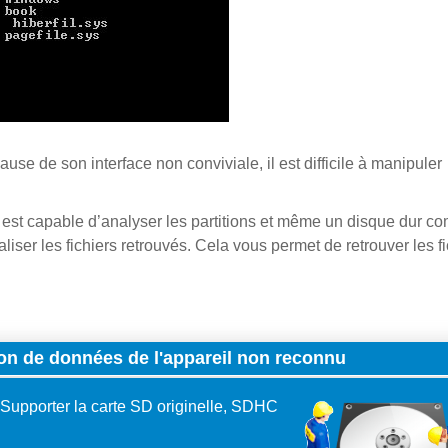
ause de son interface non conviviale, il est difficile à manipuler
 est capable d’analyser les partitions et même un disque dur co
liser les fichiers retrouvés. Cela vous permet de retrouver les fi
on de données de l'appareil non reconnu
Supporter la carte SD originelle, SDHC