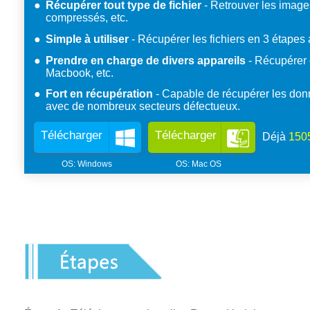
Récupérer tout type de fichier
Retrouver les images,
compressés, etc.
Simple à utiliser
Récupérer les fichiers en 3 étapes 
Prendre en charge de divers appareils
Récupérer d
Macbook, etc.
Fort en récupération
Capable de récupérer les don
avec de nombreux secteurs défectueux.
Télécharger
Télécharger
Déjà
150