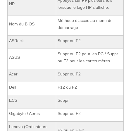
Appuyez sur F9 plusieurs fois
HP
lorsque le logo HP s’affiche.
Méthode d’accès au menu de
Nom du BIOS
démarrage
ASRock
Suppr ou F2
Suppr ou F2 pour les PC / Suppr
ASUS
ou F2 pour les cartes mères
Acer
Suppr ou F2
Dell
F12 ou F2
ECS
Suppr
Gigabyte / Aorus
Suppr ou F2
Lenovo (Ordinateurs
F2 ou Fn + F2