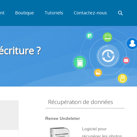
nt
Boutique
Tutoriels
Contactez-nous
criture ?
Récupération de données
Renee Undeleter
Logiciel pour
récupérer les photos,