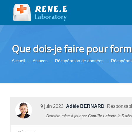
Que dois-je faire pour form
Vous êtes ici :
Accueil
Astuces
Récupération de données
Récupérati
9 juin 2023
Adèle BERNARD
Responsable 
Dernière mise à jour par
Camille Lefevre
le
5 déc