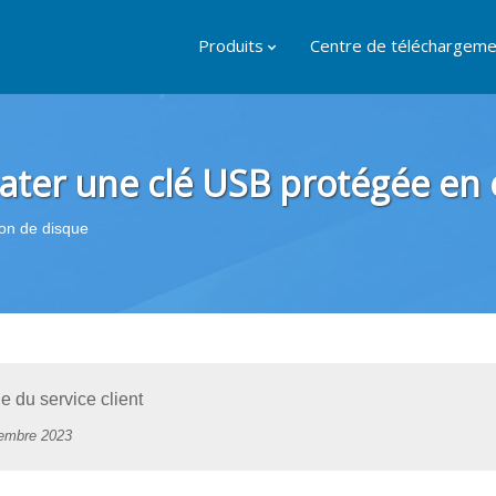
Produits
Centre de téléchargeme
ater une clé USB protégée en é
on de disque
du service client
embre 2023