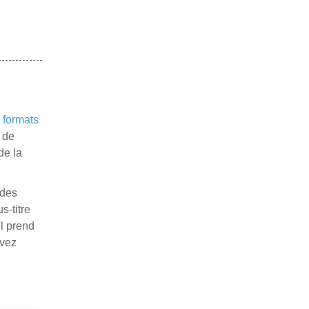
 formats
e de
de la
 des
s-titre
el prend
uvez