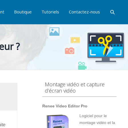
nt
Boutique
Tutoriels
Contactez-nous
eur ?
Montage vidéo et capture
d’écran vidéo
Renee Video Editor Pro
Logiciel pour le
montage vidéo et la
ite