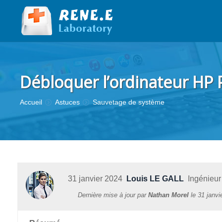
Débloquer l’ordinateur HP Pa
Vous êtes ici :
Accueil
Astuces
Sauvetage de système
31 janvier 2024
Louis LE GALL
Ingénieur t
Dernière mise à jour par
Nathan Morel
le
31 janvi