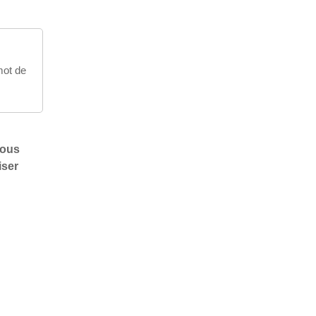
 mot de
vous
iser