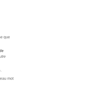
sse que
 de
utre
.
veau mot