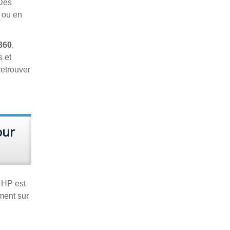
 Des
t ou en
360
.
s et
retrouver
our
e HP est
ment sur